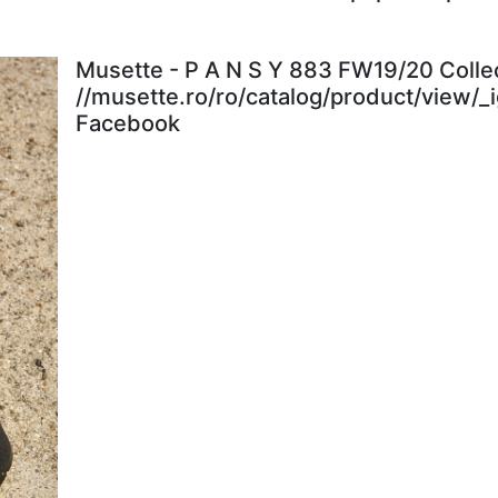
Musette - P A N S Y 883 FW19/20 Colle
//musette.ro/ro/catalog/product/view/_
Facebook