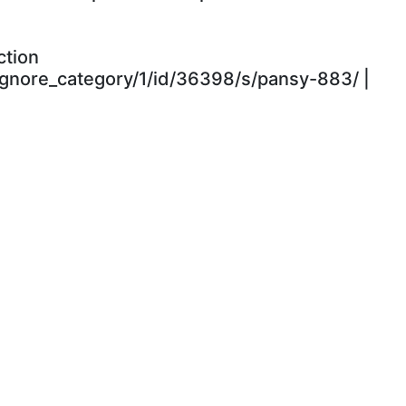
ction
ignore_category/1/id/36398/s/pansy-883/ |