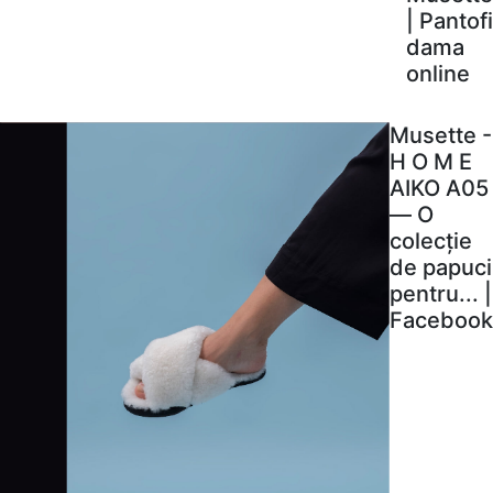
| Pantofi
dama
online
Musette -
H O M E
AIKO A05
— O
colecție
de papuci
pentru... |
Facebook