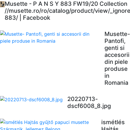
Musette - P A N S Y 883 FW19/20 Collection
//musette.ro/ro/catalog/product/view/_ignor
883/ | Facebook
Musette-
Pantofi,
genti si
accesorii
din piele
produse
in
Romania
20220713-
dscf6008_8.jpg
ismétlés
Hajtás