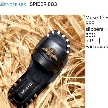
SPIDER 883
Musette -
BEE
slippers -
30%
off!... |
Facebook