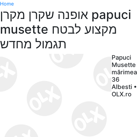
Home
אופנה שקרן מקרן papuci
musette מקצוע לבטח
תגמול מחדש
Papuci
Musette
mărimea
36
Albesti •
OLX.ro