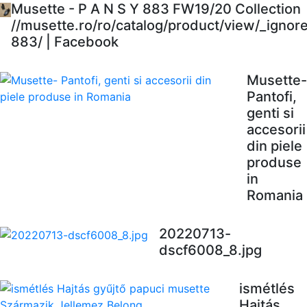
Musette - P A N S Y 883 FW19/20 Collection
//musette.ro/ro/catalog/product/view/_ignor
883/ | Facebook
Musette-
Pantofi,
genti si
accesorii
din piele
produse
in
Romania
20220713-
dscf6008_8.jpg
ismétlés
Hajtás