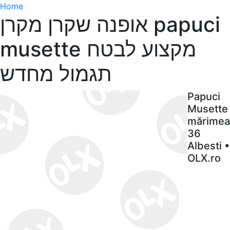
Home
אופנה שקרן מקרן papuci
musette מקצוע לבטח
תגמול מחדש
Papuci
Musette
mărimea
36
Albesti •
OLX.ro