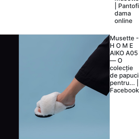
| Pantofi
dama
online
Musette -
H O M E
AIKO A05
— O
colecție
de papuci
pentru... |
Facebook