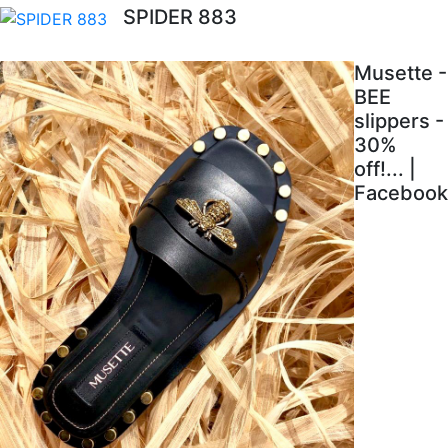
SPIDER 883
Musette -
BEE
slippers -
30%
off!... |
Facebook