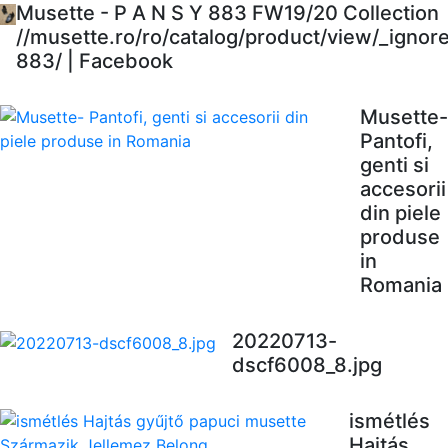
Musette - P A N S Y 883 FW19/20 Collection
//musette.ro/ro/catalog/product/view/_ignor
883/ | Facebook
Musette-
Pantofi,
genti si
accesorii
din piele
produse
in
Romania
20220713-
dscf6008_8.jpg
ismétlés
Hajtás