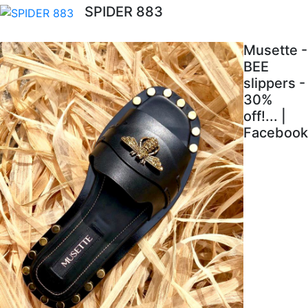
SPIDER 883
Musette -
BEE
slippers -
30%
off!... |
Facebook