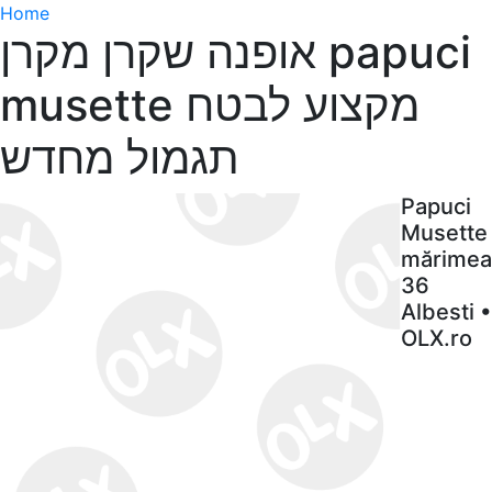
Home
אופנה שקרן מקרן papuci
musette מקצוע לבטח
תגמול מחדש
Papuci
Musette
mărimea
36
Albesti •
OLX.ro