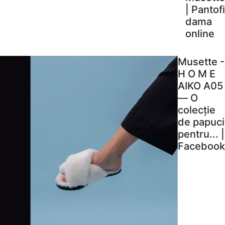
| Pantofi
dama
online
Musette -
H O M E
AIKO A05
— O
colecție
de papuci
pentru... |
Facebook