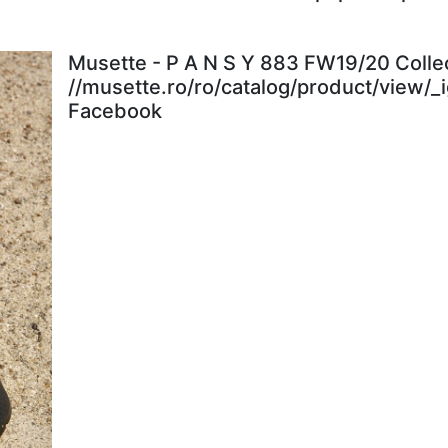
Musette - P A N S Y 883 FW19/20 Colle
//musette.ro/ro/catalog/product/view/_
Facebook