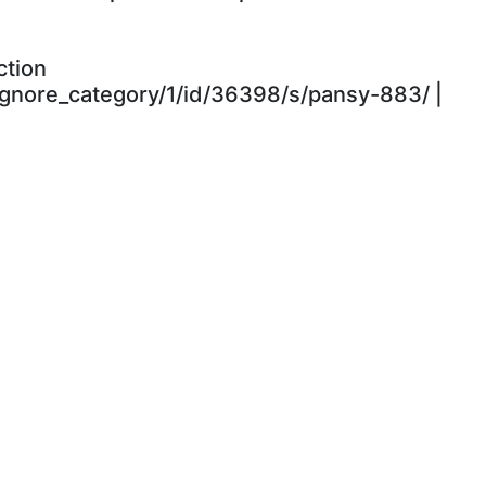
ction
ignore_category/1/id/36398/s/pansy-883/ |