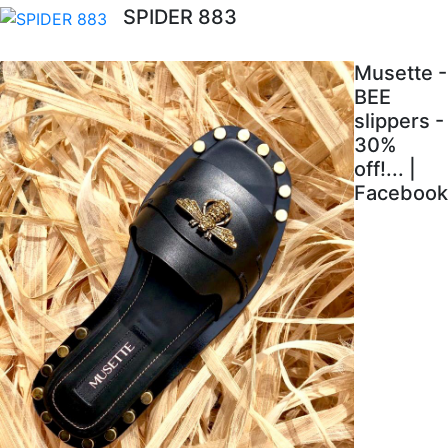
SPIDER 883
Musette -
BEE
slippers -
30%
off!... |
Facebook