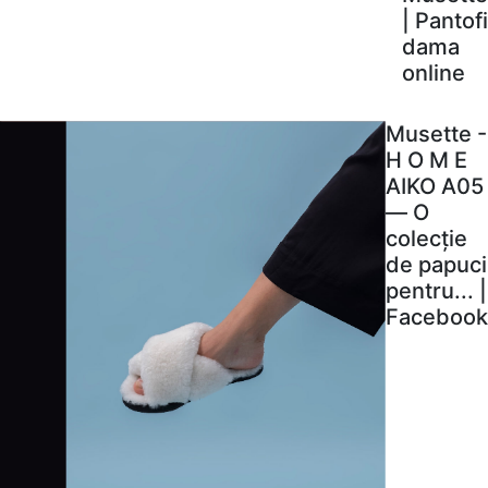
| Pantofi
dama
online
Musette -
H O M E
AIKO A05
— O
colecție
de papuci
pentru... |
Facebook