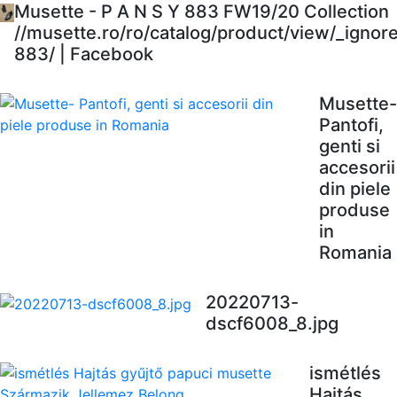
Musette - P A N S Y 883 FW19/20 Collection
//musette.ro/ro/catalog/product/view/_ignor
883/ | Facebook
Musette-
Pantofi,
genti si
accesorii
din piele
produse
in
Romania
20220713-
dscf6008_8.jpg
ismétlés
Hajtás