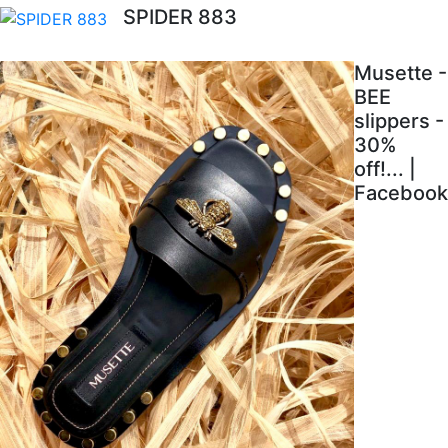
SPIDER 883
Musette -
BEE
slippers -
30%
off!... |
Facebook