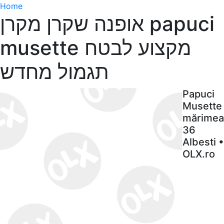
Home
אופנה שקרן מקרן papuci
musette מקצוע לבטח
תגמול מחדש
Papuci
Musette
mărimea
36
Albesti •
OLX.ro