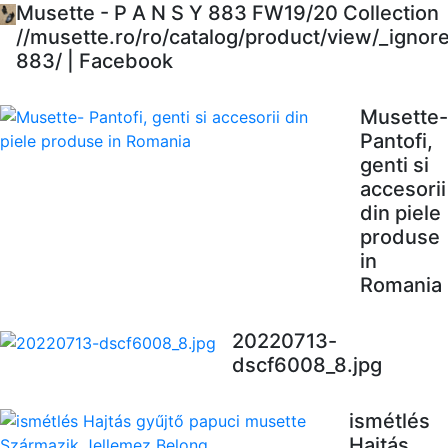
Musette - P A N S Y 883 FW19/20 Collection
//musette.ro/ro/catalog/product/view/_ignor
883/ | Facebook
Musette-
Pantofi,
genti si
accesorii
din piele
produse
in
Romania
20220713-
dscf6008_8.jpg
ismétlés
Hajtás