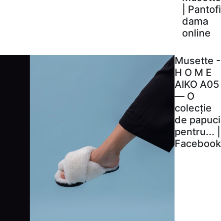
| Pantofi
dama
online
Musette -
H O M E
AIKO A05
— O
colecție
de papuci
pentru... |
Facebook