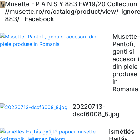
Musette - P A N S Y 883 FW19/20 Collection
//musette.ro/ro/catalog/product/view/_ignor
883/ | Facebook
Musette-
Pantofi,
genti si
accesorii
din piele
produse
in
Romania
20220713-
dscf6008_8.jpg
ismétlés
Hajtás