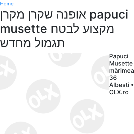
Home
אופנה שקרן מקרן papuci
musette מקצוע לבטח
תגמול מחדש
Papuci
Musette
mărimea
36
Albesti •
OLX.ro