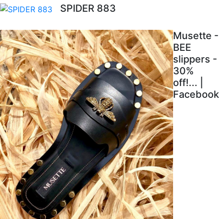
SPIDER 883
Musette -
BEE
slippers -
30%
off!... |
Facebook