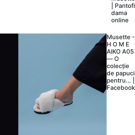
| Pantofi
dama
online
Musette -
H O M E
AIKO A05
— O
colecție
de papuci
pentru... |
Facebook