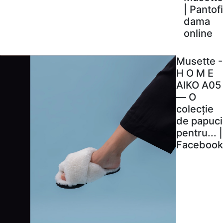
| Pantofi
dama
online
Musette -
H O M E
AIKO A05
— O
colecție
de papuci
pentru... |
Facebook