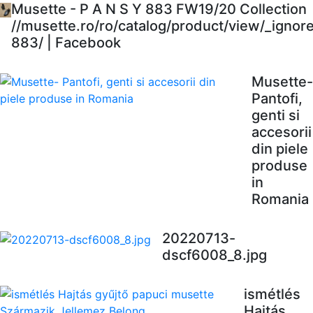
Musette - P A N S Y 883 FW19/20 Collection
//musette.ro/ro/catalog/product/view/_ignor
883/ | Facebook
Musette-
Pantofi,
genti si
accesorii
din piele
produse
in
Romania
20220713-
dscf6008_8.jpg
ismétlés
Hajtás