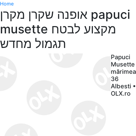
Home
אופנה שקרן מקרן papuci
musette מקצוע לבטח
תגמול מחדש
Papuci
Musette
mărimea
36
Albesti •
OLX.ro