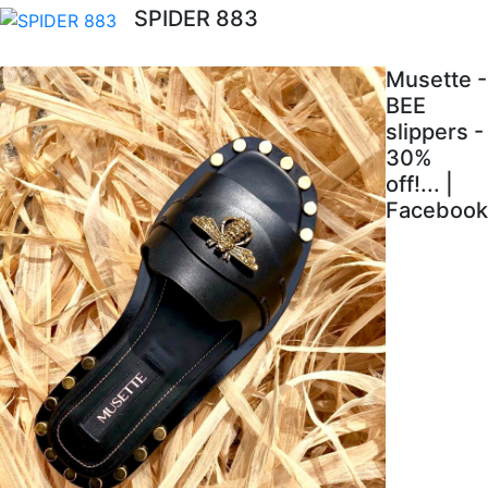
SPIDER 883
Musette -
BEE
slippers -
30%
off!... |
Facebook