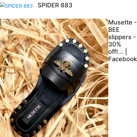
SPIDER 883
Musette -
BEE
slippers -
30%
off!... |
Facebook