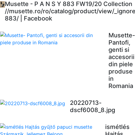
Musette - P A N S Y 883 FW19/20 Collection
//musette.ro/ro/catalog/product/view/_ignor
883/ | Facebook
Musette-
Pantofi,
genti si
accesorii
din piele
produse
in
Romania
20220713-
dscf6008_8.jpg
ismétlés
Hajtás