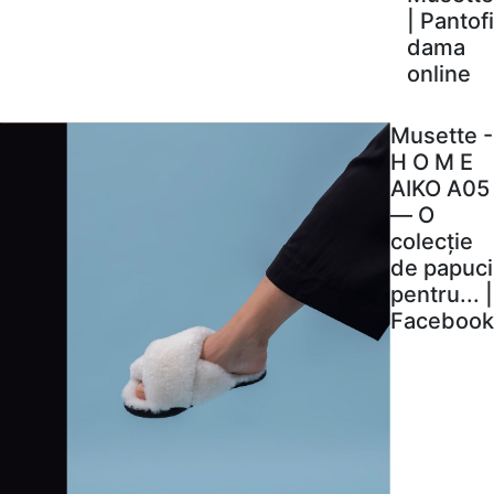
| Pantofi
dama
online
Musette -
H O M E
AIKO A05
— O
colecție
de papuci
pentru... |
Facebook