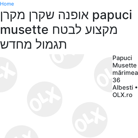
Home
אופנה שקרן מקרן papuci
musette מקצוע לבטח
תגמול מחדש
Papuci
Musette
mărimea
36
Albesti •
OLX.ro