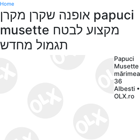
Home
אופנה שקרן מקרן papuci
musette מקצוע לבטח
תגמול מחדש
Papuci
Musette
mărimea
36
Albesti •
OLX.ro