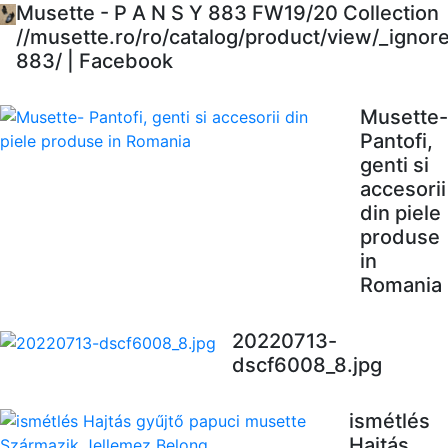
Musette - P A N S Y 883 FW19/20 Collection
//musette.ro/ro/catalog/product/view/_ignor
883/ | Facebook
Musette-
Pantofi,
genti si
accesorii
din piele
produse
in
Romania
20220713-
dscf6008_8.jpg
ismétlés
Hajtás