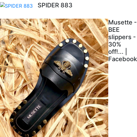
SPIDER 883
Musette -
BEE
slippers -
30%
off!... |
Facebook