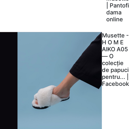
| Pantofi
dama
online
Musette -
H O M E
AIKO A05
— O
colecție
de papuci
pentru... |
Facebook