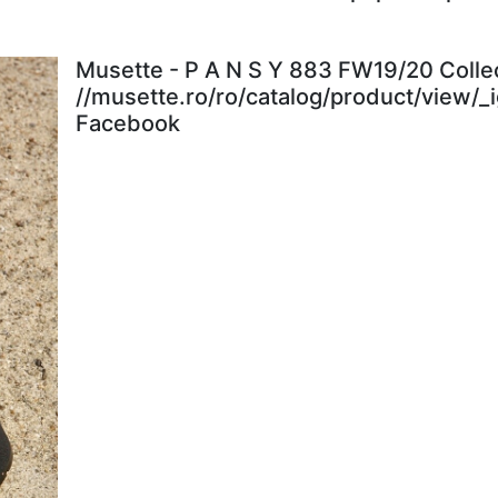
Musette - P A N S Y 883 FW19/20 Colle
//musette.ro/ro/catalog/product/view/_
Facebook