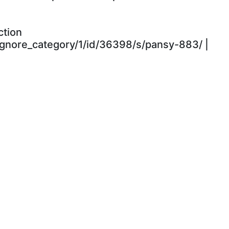
ction
ignore_category/1/id/36398/s/pansy-883/ |