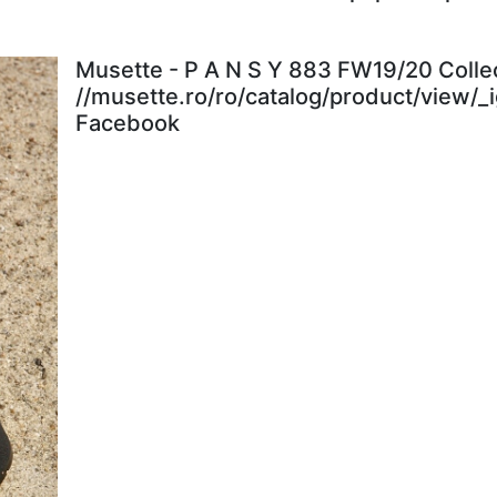
Musette - P A N S Y 883 FW19/20 Colle
//musette.ro/ro/catalog/product/view/_
Facebook