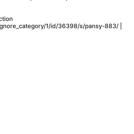
ction
ignore_category/1/id/36398/s/pansy-883/ |